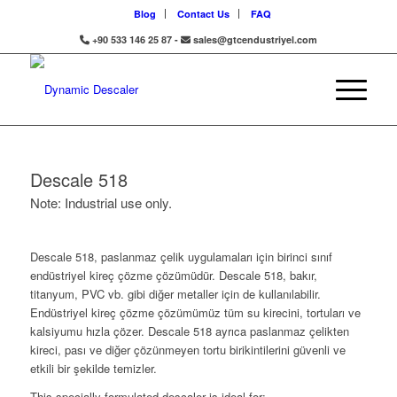
Blog
Contact Us
FAQ
+90 533 146 25 87 -
sales@gtcendustriyel.com
Descale 518
Note: Industrial use only.
Descale 518, paslanmaz çelik uygulamaları için birinci sınıf
endüstriyel kireç çözme çözümüdür. Descale 518, bakır,
titanyum, PVC vb. gibi diğer metaller için de kullanılabilir.
Endüstriyel kireç çözme çözümümüz tüm su kirecini, tortuları ve
kalsiyumu hızla çözer. Descale 518 ayrıca paslanmaz çelikten
kireci, pası ve diğer çözünmeyen tortu birikintilerini güvenli ve
etkili bir şekilde temizler.
This specially-formulated descaler is ideal for: