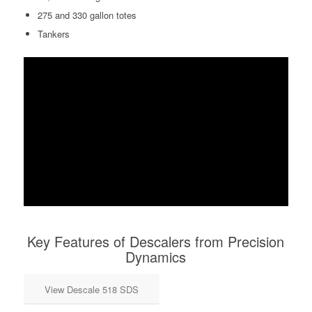
275 and 330 gallon totes
Tankers
Key Features of Descalers from Precision
Dynamics
View Descale 518 SDS