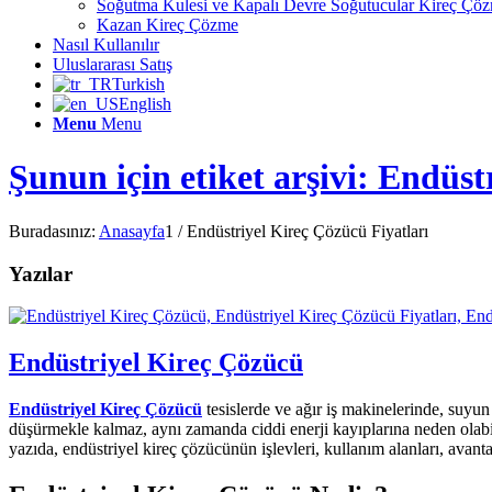
Soğutma Kulesi ve Kapalı Devre Soğutucular Kireç Çö
Kazan Kireç Çözme
Nasıl Kullanılır
Uluslararası Satış
Turkish
English
Menu
Menu
Şunun için etiket arşivi: Endüst
Buradasınız:
Anasayfa
1
/
Endüstriyel Kireç Çözücü Fiyatları
Yazılar
Endüstriyel Kireç Çözücü
Endüstriyel Kireç Çözücü
tesislerde ve ağır iş makinelerinde, suyun 
düşürmekle kalmaz, aynı zamanda ciddi enerji kayıplarına neden olabilir
yazıda, endüstriyel kireç çözücünün işlevleri, kullanım alanları, avanta