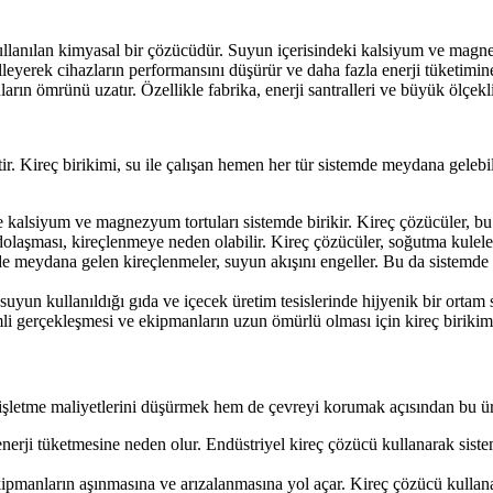
kullanılan kimyasal bir çözücüdür. Suyun içerisindeki kalsiyum ve magn
eyerek cihazların performansını düşürür ve daha fazla enerji tüketimine n
ların ömrünü uzatır. Özellikle fabrika, enerji santralleri ve büyük ölçekl
ir. Kireç birikimi, su ile çalışan hemen her tür sistemde meydana gelebile
 kalsiyum ve magnezyum tortuları sistemde birikir. Kireç çözücüler, bu t
olaşması, kireçlenmeye neden olabilir. Kireç çözücüler, soğutma kuleler
de meydana gelen kireçlenmeler, suyun akışını engeller. Bu da sistemde b
suyun kullanıldığı gıda ve içecek üretim tesislerinde hijyenik bir ortam 
i gerçekleşmesi ve ekipmanların uzun ömürlü olması için kireç birikiml
işletme maliyetlerini düşürmek hem de çevreyi korumak açısından bu ürü
enerji tüketmesine neden olur. Endüstriyel kireç çözücü kullanarak sistem
ipmanların aşınmasına ve arızalanmasına yol açar. Kireç çözücü kullanar