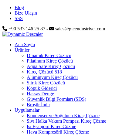
Blog
Bize Ulaşın
SSS
+90 533 146 25 87 -
sales@gtcendustriyel.com
Ana Sayfa
Ürünler
Dinamik Kireç Çözücü
Pilatinum Kireç Çözücü
Aqua Safe Kireç Çözücü
Kireç Çözücü 518
Alüminyum Kireç Çözücü
Sitrik Kireç Çözücü
Köpük Giderici
Hassas Denge
Güvenlik Bilgi Formları (SDS)
Broşür İndir
Uygulamalar
Kondenser ve Soğutucu Kiraç Çözme
Sıvı Halka Vakum Pompası Kireç Çözme
Isı Eşanjörü Kireç Çözme
Hava Kompresörü Kireç Çözme