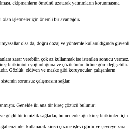
pılması, ekipmanların ömrünü uzatarak yatırımların korunmasına
 olan işletmeler için önemli bir avantajdır.
kimyasallar olsa da, doğru dozaj ve yöntemle kullanıldığında güvenli
nlara zarar verebilir, çok az kullanmak ise istenilen sonucu vermez.
 kireç birikiminin yoğunluğuna ve çözücünün türüne göre değişebilir.
dır. Gözlük, eldiven ve maske gibi koruyucular, çalışanların
 sistemin sorunsuz çalışmasını sağlar.
lanmıştır. Genelde iki ana tür kireç çözücü bulunur:
ve güçlü bir temizlik sağlarlar, bu nedenle ağır kireç birikimleri için
doğal enzimler kullanarak kireci çözme işlevi görür ve çevreye zarar