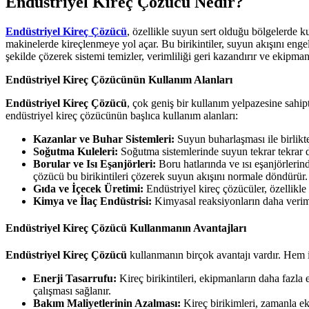
Endüstriyel Kireç Çözücü Nedir?
Endüstriyel Kireç Çözücü
, özellikle suyun sert olduğu bölgelerde 
makinelerde kireçlenmeye yol açar. Bu birikintiler, suyun akışını engell
şekilde çözerek sistemi temizler, verimliliği geri kazandırır ve ekipman
Endüstriyel Kireç Çözücünün Kullanım Alanları
Endüstriyel Kireç Çözücü
, çok geniş bir kullanım yelpazesine sahipt
endüstriyel kireç çözücünün başlıca kullanım alanları:
Kazanlar ve Buhar Sistemleri:
Suyun buharlaşması ile birlikte
Soğutma Kuleleri:
Soğutma sistemlerinde suyun tekrar tekrar d
Borular ve Isı Eşanjörleri:
Boru hatlarında ve ısı eşanjörlerin
çözücü bu birikintileri çözerek suyun akışını normale döndürür.
Gıda ve İçecek Üretimi:
Endüstriyel kireç çözücüler, özellikle 
Kimya ve İlaç Endüstrisi:
Kimyasal reaksiyonların daha veriml
Endüstriyel Kireç Çözücü Kullanmanın Avantajları
Endüstriyel Kireç Çözücü
kullanmanın birçok avantajı vardır. Hem 
Enerji Tasarrufu:
Kireç birikintileri, ekipmanların daha fazla 
çalışması sağlanır.
Bakım Maliyetlerinin Azalması:
Kireç birikimleri, zamanla ek