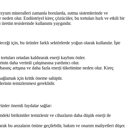
ezyum mineralleri zamanla borularda, ısıtma sistemlerinde ve
eden olur. Endüstriyel kireç çözücüler, bu tortuları hızlı ve etkili bir
i üretim tesislerinde kullanımı yaygındır.
ceği için, bu ürünler farklı sektörlerde yoğun olarak kullanılır. İşte
ortuları ortadan kaldırarak enerji kaybını önler.
inin daha verimli çalışmasına yardımcı olur.
asınç artışına ve daha fazla enerji tüketimine neden olur. Kireç
sağlamak için kritik öneme sahiptir.
erinin temizlenmesi gereklidir.
nler önemli faydalar sağlar:
deki birikintiler temizlenir ve cihazların daha düşük enerji ile
ak bu arızaların önüne geçilebilir, bakım ve onarım maliyetleri düşer.