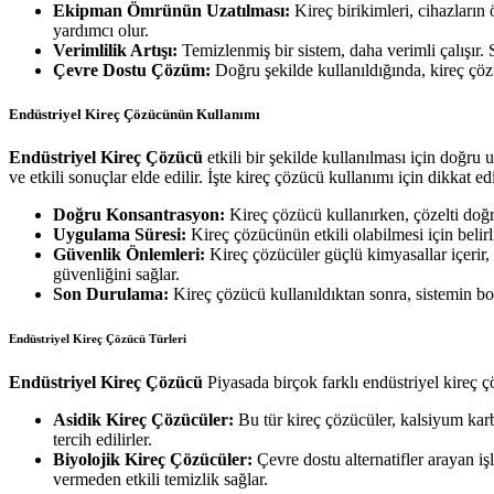
Ekipman Ömrünün Uzatılması:
Kireç birikimleri, cihazların
yardımcı olur.
Verimlilik Artışı:
Temizlenmiş bir sistem, daha verimli çalışır. S
Çevre Dostu Çözüm:
Doğru şekilde kullanıldığında, kireç çözü
Endüstriyel Kireç Çözücünün Kullanımı
Endüstriyel Kireç Çözücü
etkili bir şekilde kullanılması için doğr
ve etkili sonuçlar elde edilir. İşte kireç çözücü kullanımı için dikkat e
Doğru Konsantrasyon:
Kireç çözücü kullanırken, çözelti doğr
Uygulama Süresi:
Kireç çözücünün etkili olabilmesi için belir
Güvenlik Önlemleri:
Kireç çözücüler güçlü kimyasallar içerir
güvenliğini sağlar.
Son Durulama:
Kireç çözücü kullanıldıktan sonra, sistemin bol
Endüstriyel Kireç Çözücü Türleri
Endüstriyel Kireç Çözücü
Piyasada birçok farklı endüstriyel kireç ç
Asidik Kireç Çözücüler:
Bu tür kireç çözücüler, kalsiyum karbon
tercih edilirler.
Biyolojik Kireç Çözücüler:
Çevre dostu alternatifler arayan iş
vermeden etkili temizlik sağlar.