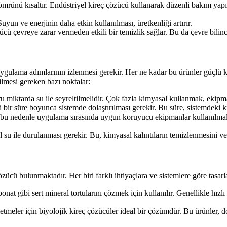
 ömrünü kısaltır. Endüstriyel kireç çözücü kullanarak düzenli bakım ya
uyun ve enerjinin daha etkin kullanılması, üretkenliği artırır.
cü çevreye zarar vermeden etkili bir temizlik sağlar. Bu da çevre bilinci
u uygulama adımlarının izlenmesi gerekir. Her ne kadar bu ürünler güçlü 
dilmesi gereken bazı noktalar:
u miktarda su ile seyreltilmelidir. Çok fazla kimyasal kullanmak, ekipma
li bir süre boyunca sistemde dolaştırılması gerekir. Bu süre, sistemdeki
, bu nedenle uygulama sırasında uygun koruyucu ekipmanlar kullanılmalı
 su ile durulanması gerekir. Bu, kimyasal kalıntıların temizlenmesini ve
özücü bulunmaktadır. Her biri farklı ihtiyaçlara ve sistemlere göre tasar
at gibi sert mineral tortularını çözmek için kullanılır. Genellikle hızlı 
letmeler için biyolojik kireç çözücüler ideal bir çözümdür. Bu ürünler, 